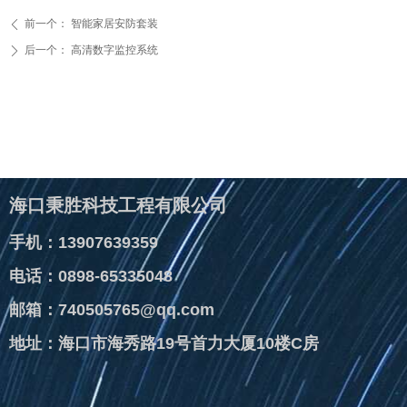
前一个：
智能家居安防套装
ꄴ
后一个：
高清数字监控系统
ꄲ
海口秉胜科技工程有限公司
手机：13907639359
电话：0898-65335048
邮箱：740505765@qq.com
地址：海口市海秀路19号首力大厦10楼C房