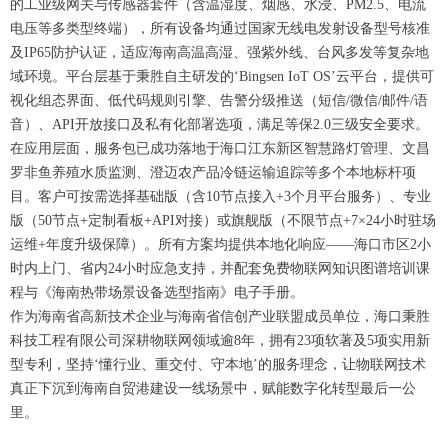
的工业级网关与传感器套件（含温湿度、烟感、水浸、PM2.5、电流
电压等多类型终端），所有设备均通过国家无线电发射设备型号核准
及IP65防护认证，适应海南高温高湿、强紫外线、台风多发等复杂地
域环境。平台层基于秉胜自主研发的‘Bingsen IoT OS’云平台，提供可
视化组态界面、低代码规则引擎、告警分级推送（短信/微信/邮件/语
音）、API开放接口及私有化部署选项，满足等保2.0三级安全要求。
在应用层面，服务包已成功落地于海口江东新区智慧路灯管理、文昌
罗非鱼养殖水质监测、澄迈农产品冷链运输追踪等多个本地标杆项
目。客户可按需选择基础版（含10节点接入+3个月平台服务）、专业
版（50节点+定制看板+API对接）或旗舰版（不限节点+7×24小时驻场
运维+年度升级保障）。所有方案均提供本地化响应——海口市区2小
时内上门、省内24小时应急支持，并配套免费物联网知识图谱培训课
程与《海南热带场景设备选型指南》电子手册。
作为海南省高新技术企业与海南省信创产业联盟成员单位，海口秉胜
科技工程有限公司深耕物联网领域逾8年，拥有23项软著及5项实用新
型专利，坚持‘懂行业、重交付、守本地’的服务理念，让物联网技术
真正下沉到海南自贸港建设一线场景中，赋能数字化转型最后一公
里。