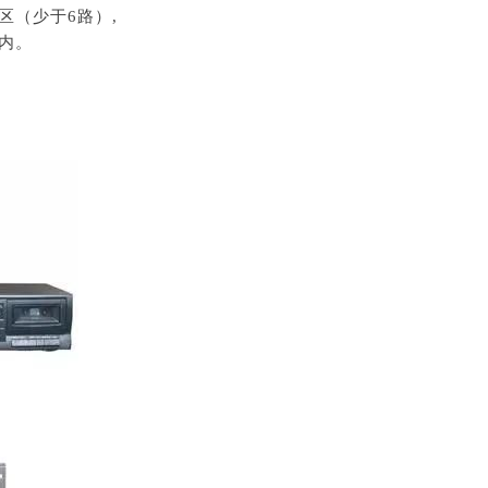
（少于6路）,
内。