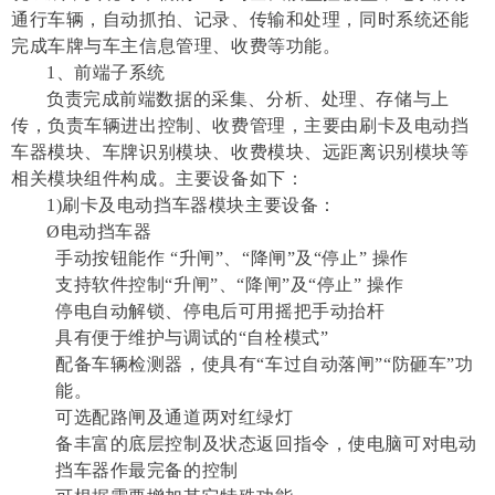
通行车辆，自动抓拍、记录、传输和处理，同时系统还能
完成车牌与车主信息管理、收费等功能。
1、前端子系统
负责完成前端数据的采集、分析、处理、存储与上
传，负责车辆进出控制、收费管理，主要由刷卡及电动挡
车器模块、车牌识别模块、收费模块、远距离识别模块等
相关模块组件构成。主要设备如下：
1)刷卡及电动挡车器模块主要设备：
Ø
电动挡车器
手动按钮能作 “升闸”、“降闸”及“停止” 操作
支持软件控制
“
升闸
”
、
“
降闸
”
及
“
停止
”
操作
停电自动解锁、停电后可用摇把手动抬杆
具有便于维护与调试的“自栓模式”
配备车辆检测器，使具有“车过自动落闸”“防砸车”功
能。
可选配路闸及通道两对红绿灯
备丰富的底层控制及状态返回指令，使电脑可对电动
挡车器作最完备的控制