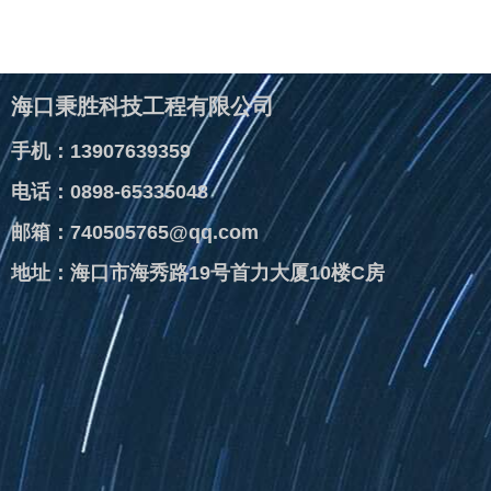
海口秉胜科技工程有限公司
手机：13907639359
电话：0898-65335048
邮箱：740505765@qq.com
地址：海口市海秀路19号首力大厦10楼C房